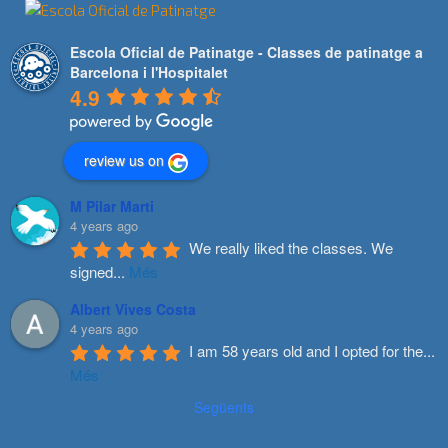
Escola Oficial de Patinatge - Classes de patinatge a
Barcelona i l'Hospitalet
4.9
review us on
M Pilar Marti
4 years ago
We really liked the classes. We 
signed
...
Més
Albert Vives Costa
4 years ago
I am 58 years old and I opted for the
...
Més
Següents