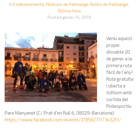
In
Esdeveniments
,
Noticies de Patinatge
,
Rutes de Patinatge
,
Última hora
Posted
gener 14, 2019
Veniu aquest
proper
dissabte 20
de gener a la
primera ruta
fàcil de l’any!
Ruta gratuïta
i oberta a
tothom amb
sortida del
Poliesportiu
Pare Manyanet (C/ Prat d’en Rull 6, 08029-Barcelona)
https://www.facebook.com/events/2195827117343251/