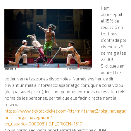
Hem
aconseguit
el 15% de
reducció en
tot tipus
d’entrada pel
divendres 9
de maig a les
22:00!
Si cliqueu en
aquest link,
podeu veure les zones disponibles. Només ens heu de dir,
enviant un mail a
info@escolapatinatge.com
, quina zona voleu
(de qualsevol preu!), indicant quantes entrades necessiteu i els
noms de les persones, per tal que ells facin directament la
reserva.
https://www.ticktackticket.com/ttt/minternet2/pkg_navegad
or.pr_carga_navegador?
pn_usuario=D000031H&P_ORIGEN=1317
No us perdeu aquesta oportunitat! Hi participa el JON