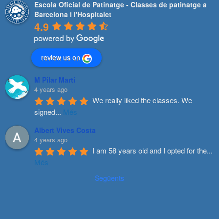
Escola Oficial de Patinatge - Classes de patinatge a
Barcelona i l'Hospitalet
4.9
review us on
M Pilar Marti
4 years ago
We really liked the classes. We 
signed
...
Més
Albert Vives Costa
4 years ago
I am 58 years old and I opted for the
...
Més
Següents