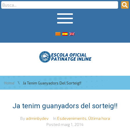
\
Home
Ja Tenim Guanyadors Del Sorteig!!
Ja tenim guanyadors del sorteig!!
By
adminbydev
In
Esdeveniments
,
Última hora
Posted
maig 1, 2014