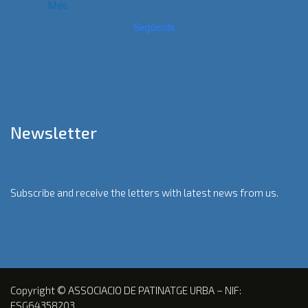
Més
Següents
Newsletter
Subscribe and receive the letters with latest news from us.
Copyright © ASSOCIACIO DE PATINATGE URBA – NIF:
ESG64358203