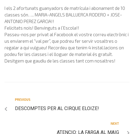
I els 2 afortunats guanyadors de matrícula i abonament de 10
classes són….. MARIA-ANGELS BALLUERCA RODERO + JOSE-
ANTONIO PEREZ GARCIA!!
Felicitats nois! Benvinguts a l’Escola!!
Passeu-nos per privat al Facebook el vostre correu electrònic i
us enviarem el “val per”, que podreu fer servir vosaltres o
regalar a qui vulgueu! Recordeu que tenim 4 instal.lacions on
podeu fer les classes i el lloguer de material és gratuït.
Desitgem que gaudiu de les classes tant com nosaltres!
PREVIOUS
DESCOMPTES PER AL CIRQUE ELOIZE!
NEXT
ATENCIO: LA FARGA AL MAIG