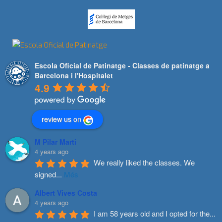
Escola Oficial de Patinatge - Classes de patinatge a
Barcelona i l'Hospitalet
4.9
review us on
M Pilar Marti
4 years ago
We really liked the classes. We 
signed
...
Més
Albert Vives Costa
4 years ago
I am 58 years old and I opted for the
...