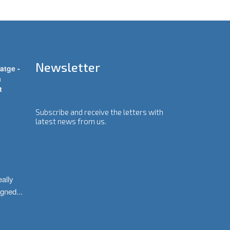
Newsletter
atge -
a
t
Subscribe and receive the letters with
latest news from us.
ally 
igned
...