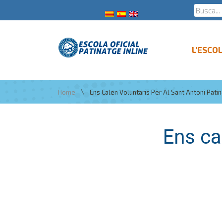
L’ESCO
\
Home
Ens Calen Voluntaris Per Al Sant Antoni Patin
Ens ca