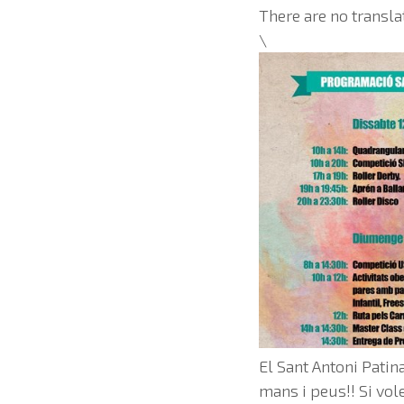
There are no transla
\
El Sant Antoni Patina
mans i peus!! Si vol