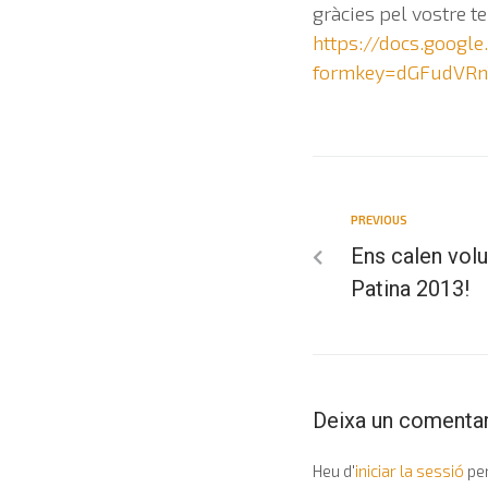
gràcies pel vostre t
https://docs.googl
formkey=dGFudVRn
PREVIOUS
Ens calen volu
Patina 2013!
Deixa un comentar
Heu d'
iniciar la sessió
per