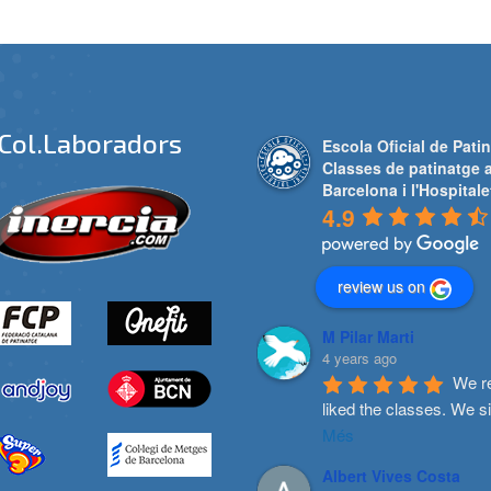
Col.laboradors
Escola Oficial de Patin
Classes de patinatge 
Barcelona i l'Hospitale
4.9
review us on
M Pilar Marti
4 years ago
We re
liked the classes. We s
Més
Albert Vives Costa