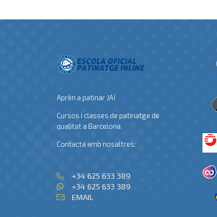
Aprèn a patinar JA!
Cursos i classes de patinatge de
qualitat a Barcelona.
Contacta amb nosaltres:
+34 625 633 389
+34 625 633 389
EMAIL