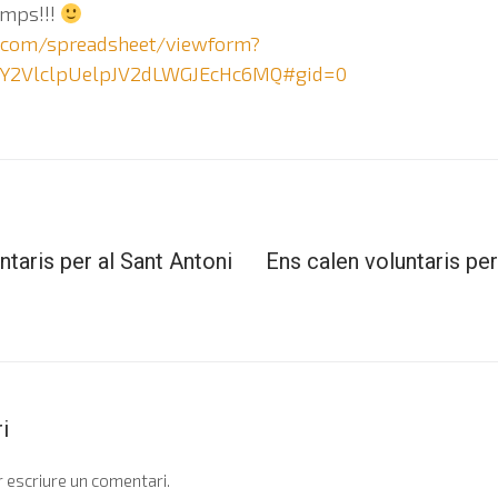
emps!!!
e.com/spreadsheet/viewform?
Y2VlclpUelpJV2dLWGJEcHc6MQ#gid=0
ntaris per al Sant Antoni
Ens calen voluntaris per
i
 escriure un comentari.