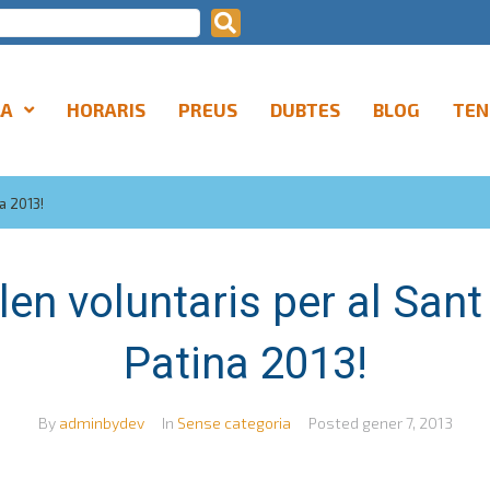
LA
HORARIS
PREUS
DUBTES
BLOG
TEN
a 2013!
len voluntaris per al Sant
Patina 2013!
By
adminbydev
In
Sense categoria
Posted
gener 7, 2013