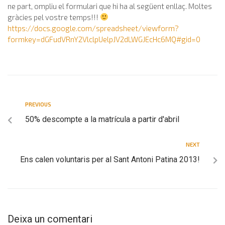
ne part, ompliu el formulari que hi ha al següent enllaç. Moltes
gràcies pel vostre temps!!!
https://docs.google.com/spreadsheet/viewform?
formkey=dGFudVRnY2VlclpUelpJV2dLWGJEcHc6MQ#gid=0
PREVIOUS
50% descompte a la matrícula a partir d'abril
NEXT
Ens calen voluntaris per al Sant Antoni Patina 2013!
Deixa un comentari