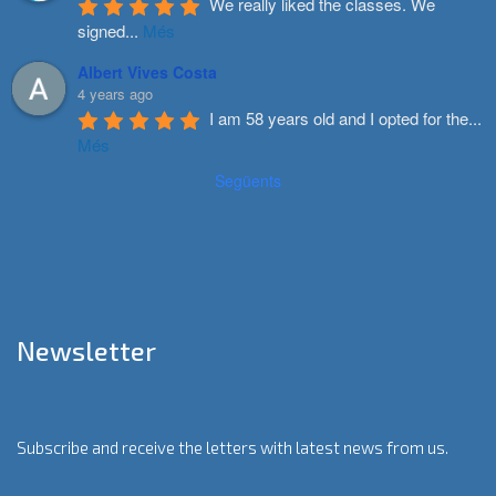
We really liked the classes. We 
signed
...
Més
Albert Vives Costa
4 years ago
I am 58 years old and I opted for the
...
Més
Següents
Newsletter
Subscribe and receive the letters with latest news from us.