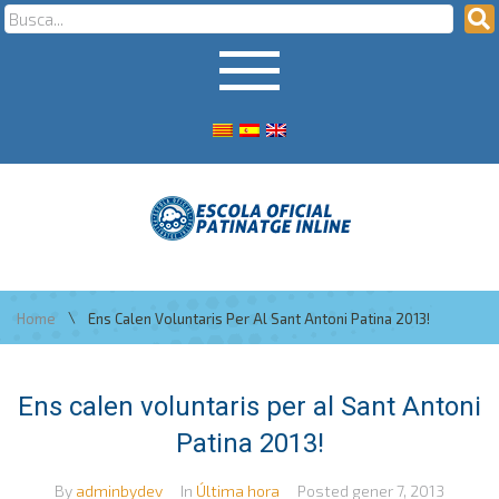
\
Home
Ens Calen Voluntaris Per Al Sant Antoni Patina 2013!
Ens calen voluntaris per al Sant Antoni
Patina 2013!
By
adminbydev
In
Última hora
Posted
gener 7, 2013