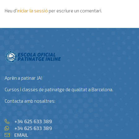
Heu d'
iniciar la sessió
per escriure un comentari.
Aprèn a patinar JA!
Cursos i classes de patinatge de qualitat a Barcelona.
Contacta amb nosaltres:
+34 625 633 389
+34 625 633 389
EMAIL