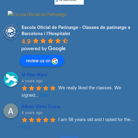
Escola Oficial de Patinatge - Classes de patinatge a
Barcelona i l'Hospitalet
4.9
review us on
M Pilar Marti
4 years ago
We really liked the classes. We 
signed
...
Més
Albert Vives Costa
4 years ago
I am 58 years old and I opted for the
...
Més
Següents