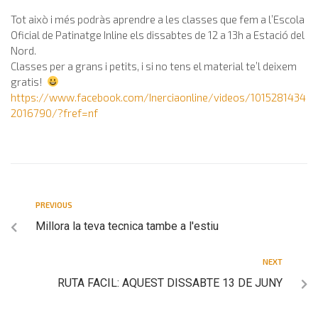
Tot això i més podràs aprendre a les classes que fem a l’Escola
Oficial de Patinatge Inline els dissabtes de 12 a 13h a Estació del
Nord.
Classes per a grans i petits, i si no tens el material te’l deixem
gratis!
https://www.facebook.com/Inerciaonline/videos/1015281434
2016790/?fref=nf
PREVIOUS
Millora la teva tecnica tambe a l'estiu
NEXT
RUTA FACIL: AQUEST DISSABTE 13 DE JUNY