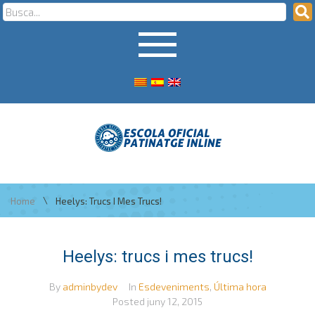
\
Home
Heelys: Trucs I Mes Trucs!
Heelys: trucs i mes trucs!
By
adminbydev
In
Esdeveniments
,
Última hora
Posted
juny 12, 2015