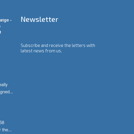
Newsletter
atge -
a
t
Subscribe and receive the letters with
latest news from us.
ally 
igned
...
58 
r the
...