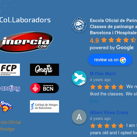
Col.laboradors
Escola Oficial de Patin
Classes de patinatge 
Barcelona i l'Hospitale
4.9
review us on
M Pilar Marti
4 years ago
We re
liked the classes. We s
Més
Albert Vives Costa
4 years ago
I am 
years old and I opted fo