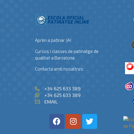
Aprèn a patinar JA!
Cursos i classes de patinatge de
qualitat a Barcelona.
Contacta amb nosaltres:
+34 625 633 389
+34 625 633 389
EMAIL