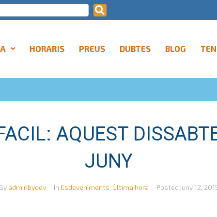
LA
HORARIS
PREUS
DUBTES
BLOG
TEN
FACIL: AQUEST DISSABTE
JUNY
By
adminbydev
In
Esdeveniments
,
Última hora
Posted
juny 12, 201