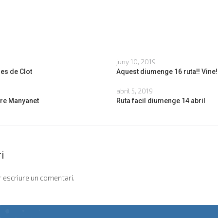
juny 10, 2019
es de Clot
Aquest diumenge 16 ruta!! Vine!
abril 5, 2019
are Manyanet
Ruta facil diumenge 14 abril
i
 escriure un comentari.