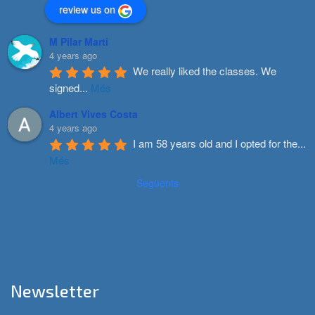
review us on
M Pilar Marti
4 years ago
We really liked the classes. We 
signed
...
Més
Albert Vives Costa
4 years ago
I am 58 years old and I opted for the
...
Més
Següents
Newsletter