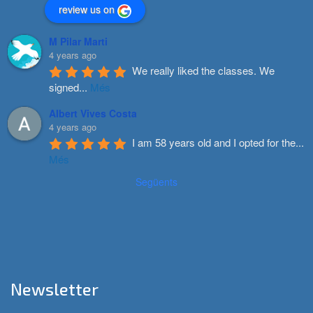
review us on
M Pilar Marti
4 years ago
We really liked the classes. We 
signed
...
Més
Albert Vives Costa
4 years ago
I am 58 years old and I opted for the
...
Més
Següents
Newsletter