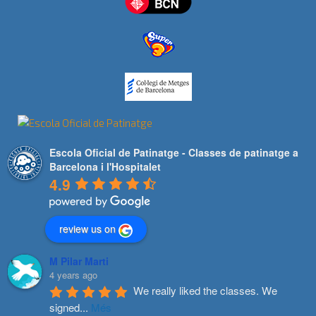
Escola Oficial de Patinatge - Classes de patinatge a
Barcelona i l'Hospitalet
4.9
review us on
M Pilar Marti
4 years ago
We really liked the classes. We 
signed
...
Més