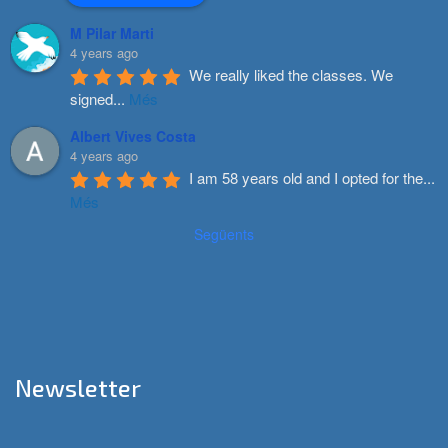
M Pilar Marti
4 years ago
We really liked the classes. We 
signed
...
Més
Albert Vives Costa
4 years ago
I am 58 years old and I opted for the
...
Més
Següents
Newsletter