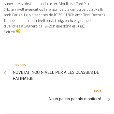
superar els obstacles del carrer. Monitora: Toni Pla
(Nota: nivell avançat es farà només els dimecres de 20-21h
amb Carles, i els dissabtes de 10.30-11.30h amb Toni. Recordeu
també que entre el nivell bàsic i mig, teniu el grup dels
divendres a Sagrera de 19-20h que dóna el Guiu).
Salut!!
PREVIOUS
NOVETAT: NOU NIVELL PER A LES CLASSES DE
PATINATGE
NEXT
Nous patins per als monitors!