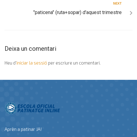
NEXT
"paticena" (ruta+sopar) d'aquest trimestre
Deixa un comentari
Heu d'
iniciar la sessió
per escriure un comentari.
Aprèn a patinar JA!