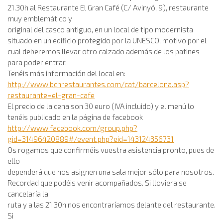
21.30h al Restaurante El Gran Café (C/ Avinyó, 9), restaurante
muy emblemático y
original del casco antiguo, en un local de tipo modernista
situado en un edificio protegido por la UNESCO, motivo por el
cual deberemos llevar otro calzado además de los patines
para poder entrar.
Tenéis más información del local en:
http://www.bcnrestaurantes.com/cat/barcelona.asp?
restaurante=el-gran-cafe
El precio de la cena son 30 euro (IVA incluido) y el menú lo
tenéis publicado en la página de facebook
http://www.facebook.com/group.php?
gid=31496420889#/event.php?eid=143124356731
Os rogamos que confirméis vuestra asistencia pronto, pues de
ello
dependerá que nos asignen una sala mejor sólo para nosotros.
Recordad que podéis venir acompañados. Si lloviera se
cancelaría la
ruta y a las 21.30h nos encontraríamos delante del restaurante.
Si