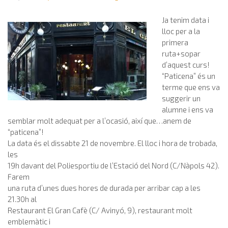
Ja tenim data i
lloc per a la
primera
ruta+sopar
d’aquest curs!
“Paticena” és un
terme que ens va
suggerir un
alumne i ens va
semblar molt adequat per a l’ocasió, així que…anem de
“paticena”!
La data és el dissabte 21 de novembre. El lloc i hora de trobada,
les
19h davant del Poliesportiu de l’Estació del Nord (C/Nàpols 42).
Farem
una ruta d’unes dues hores de durada per arribar cap a les
21.30h al
Restaurant El Gran Cafè (C/ Avinyó, 9), restaurant molt
emblemàtic i