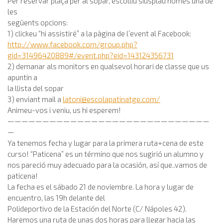
Per reservar plaça per al sopar, escolliu siusplau només una de
les
següents opcions:
1) clickeu “hi assistiré” a la pàgina de l’event al Facebook:
http://www.facebook.com/group.php?
gid=31496420889#/event.php?eid=143124356731
2) demanar als monitors en qualsevol horari de classe que us
apuntin a
la llista del sopar
3) enviant mail a
latoni@escolapatinatge.com
/
Animeu-vos i veniu, us hi esperem!
—————————————————————————————
—
Ya tenemos fecha y lugar para la primera ruta+cena de este
curso! “Paticena” es un término que nos sugirió un alumno y
nos pareció muy adecuado para la ocasión, así que..vamos de
paticena!
La fecha es el sábado 21 de noviembre. La hora y lugar de
encuentro, las 19h delante del
Polideportivo de la Estación del Norte (C/ Nápoles 42).
Haremos una ruta de unas dos horas para llegar hacia las