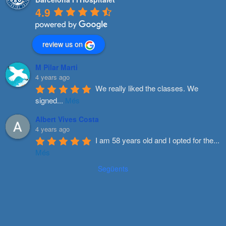
4.9
review us on
M Pilar Marti
4 years ago
We really liked the classes. We 
signed
...
Més
Albert Vives Costa
4 years ago
I am 58 years old and I opted for the
...
Més
Següents