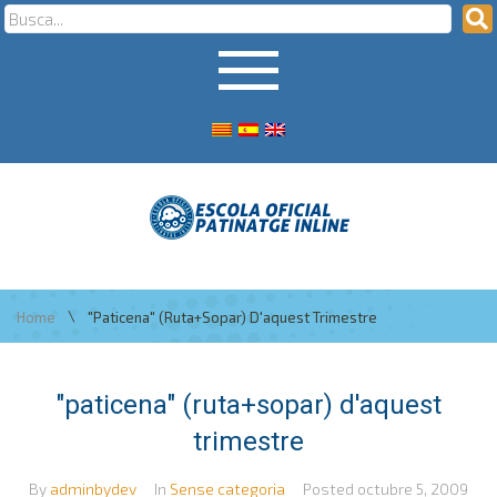
\
Home
"paticena" (ruta+sopar) D'aquest Trimestre
"paticena" (ruta+sopar) d'aquest
trimestre
By
adminbydev
In
Sense categoria
Posted
octubre 5, 2009