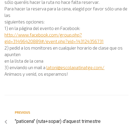
sólo queréis hacer la ruta no hace falta reservar.
Para hacer la reserva para la cena, elegid por favor sólo una de
las
siguientes opciones:
1) en la página del evento en Facebook:
http://www.facebook.com/group.php?
gid=31496420889#/event.php?eid=143124356731
2) pedid a los monitores en cualquier horario de clase que os
apunten
en la lista de la cena
3) enviando un mail a
latoni@escolapatinatge.com
/
Animaos y venid, os esperamos!
PREVIOUS
"paticena" (ruta+sopar) d'aquest trimestre