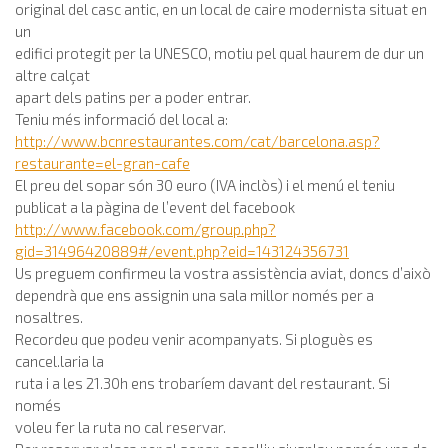
original del casc antic, en un local de caire modernista situat en
un
edifici protegit per la UNESCO, motiu pel qual haurem de dur un
altre calçat
apart dels patins per a poder entrar.
Teniu més informació del local a:
http://www.bcnrestaurantes.com/cat/barcelona.asp?
restaurante=el-gran-cafe
El preu del sopar són 30 euro (IVA inclòs) i el menú el teniu
publicat a la pàgina de l’event del facebook
http://www.facebook.com/group.php?
gid=31496420889#/event.php?eid=143124356731
Us preguem confirmeu la vostra assistència aviat, doncs d’això
dependrà que ens assignin una sala millor només per a
nosaltres.
Recordeu que podeu venir acompanyats. Si ploguès es
cancel.laria la
ruta i a les 21.30h ens trobaríem davant del restaurant. Si
només
voleu fer la ruta no cal reservar.