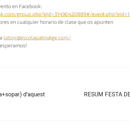
evento en Facebook:
ok.com/group.php?gid=31496420889#/event.php?eid=1
ores en cualquier horario de clase que os apunten
 a
latoni@escolapatinatge.com
/
 esperamos!
ta+sopar) d'aquest
RESUM FESTA DE 