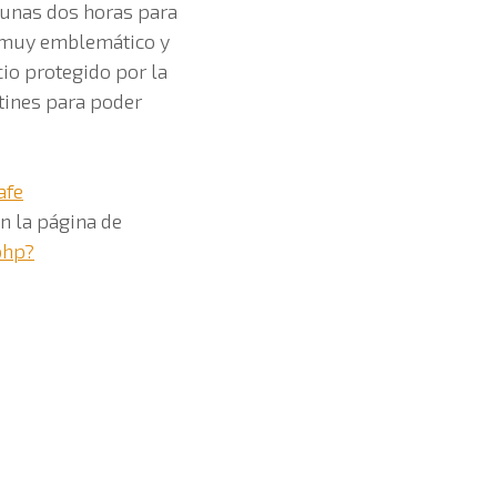
 unas dos horas para
te muy emblemático y
cio protegido por la
tines para poder
afe
en la página de
php?