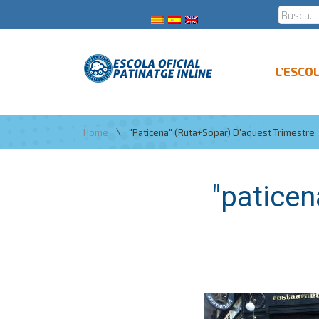
L’ESCO
\
Home
"paticena" (ruta+sopar) D'aquest Trimestre
"paticen