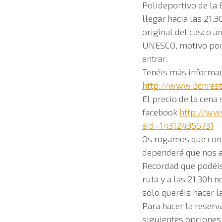
Polideportivo de la
llegar hacia las 21.
original del casco a
UNESCO, motivo por 
entrar.
Tenéis más informaci
http://www.bcnrest
El precio de la cena
facebook
http://ww
eid=143124356731
Os rogamos que conf
dependerá que nos a
Recordad que podéis 
ruta y a las 21.30h 
sólo queréis hacer la
Para hacer la reserv
siguientes opciones