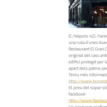
(C/Nàpols 42). Far
una ruta d’unes dues
Restaurant El Gran C
original del casc ant
edifici protegit per
apart dels patins pe
Teniu més informació
http://www.bcnrest
El preu del sopar són
facebook
http://www.facebo
Us preguem confirmeu