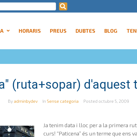
LA
HORARIS
PREUS
DUBTES
BLOG
TEN
a" (ruta+sopar) d'aquest 
By
adminbydev
In
Sense categoria
Posted
octubre 5, 2009
Ja tenim data i lloc per a la primera r
curs! “Paticena” és un terme que ens v