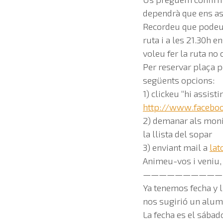
dependrà que ens as
Recordeu que podeu 
ruta i a les 21.30h 
voleu fer la ruta no 
Per reservar plaça p
següents opcions:
1) clickeu “hi assisti
http://www.facebo
2) demanar als moni
la llista del sopar
3) enviant mail a
lat
Animeu-vos i veniu,
——————————
Ya tenemos fecha y l
nos sugirió un alum
La fecha es el sábad