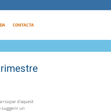
DA
CONTACTA
trimestre
uta+sopar d’aquest
a suggerir un