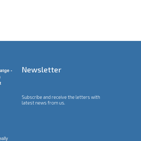
Newsletter
atge -
a
t
Subscribe and receive the letters with
latest news from us.
ally 