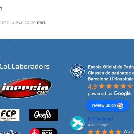
i
 escriure un comentari.
Col.laboradors
Escola Oficial de Patin
Classes de patinatge 
Barcelona i l'Hospitale
4.9
review us on
M Pilar Marti
4 years ago
We re