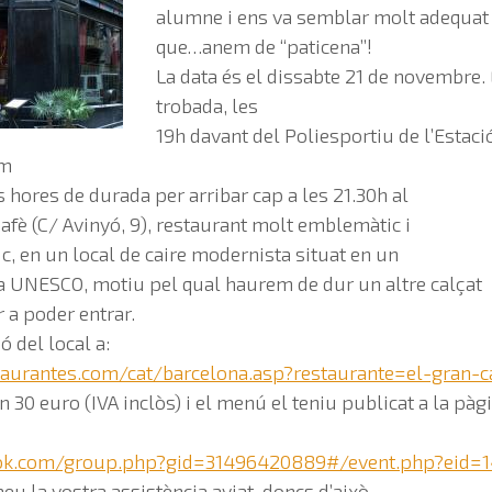
alumne i ens va semblar molt adequat pe
que…anem de “paticena”!
La data és el dissabte 21 de novembre. E
trobada, les
19h davant del Poliesportiu de l’Estaci
em
 hores de durada per arribar cap a les 21.30h al
afè (C/ Avinyó, 9), restaurant molt emblemàtic i
ic, en un local de caire modernista situat en un
 la UNESCO, motiu pel qual haurem de dur un altre calçat
r a poder entrar.
 del local a:
aurantes.com/cat/barcelona.asp?restaurante=el-gran-c
 30 euro (IVA inclòs) i el menú el teniu publicat a la pàgi
ok.com/group.php?gid=31496420889#/event.php?eid=1
 la vostra assistència aviat, doncs d’això