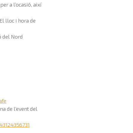
r a l’ocasió, així
l lloc i hora de
ó del Nord
afe
na de l’event del
43124356731