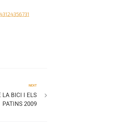
43124356731
NEXT
LA BICI I ELS
PATINS 2009