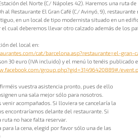
 Estación del Norte (C/ Nápoles 42). Haremos una ruta de
30h al Restaurante El Gran Café (C/ Avinyó, 9), restauran
ntiguo, en un local de tipo modernista situado en un edifi
el cual deberemos llevar otro calzado además de los pa
ón del local en:
aurantes.com/cat/barcelona.asp?restaurante=el-gran-c
 son 30 euro (IVA incluido) y el menú lo tenéis publicado 
w.facebook.com/group.php?gid=31496420889#/event.
irméis vuestra asistencia pronto, pues de ello
signen una sala mejor sólo para nosotros.
venir acompañados. Si lloviera se cancelaría la
nos encontraríamos delante del restaurante. Si
 ruta no hace falta reservar.
a para la cena, elegid por favor sólo una de las
: