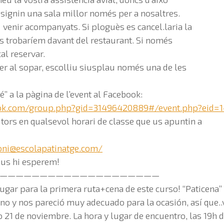
signin una sala millor només per a nosaltres.
venir acompanyats. Si ploguès es cancel.laria la
ens trobaríem davant del restaurant. Si només
cal reservar.
er al sopar, escolliu siusplau només una de les
ré” a la pàgina de l’event al Facebook:
ok.com/group.php?gid=31496420889#/event.php?eid=1
tors en qualsevol horari de classe que us apuntin a
oni@escolapatinatge.com
/
 us hi esperem!
————————————————————
ugar para la primera ruta+cena de este curso! “Paticena”
no y nos pareció muy adecuado para la ocasión, así que.
o 21 de noviembre. La hora y lugar de encuentro, las 19h d