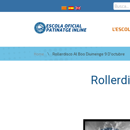
L’ESCO
\
Home
Rollerdisco Al Boo Diumenge 9 D'octubre
Rollerd