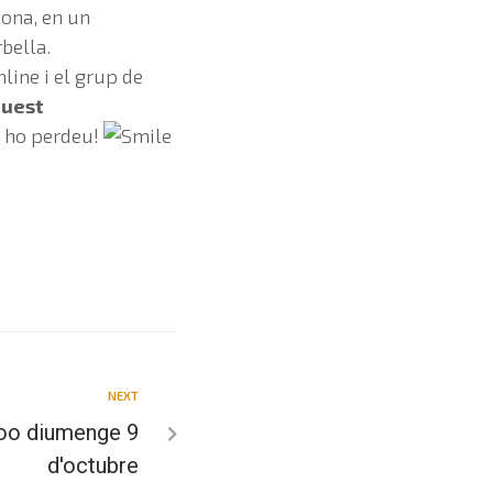
lona, en un
bella.
nline i el grup de
uest
s ho perdeu!
NEXT
Boo diumenge 9
d'octubre