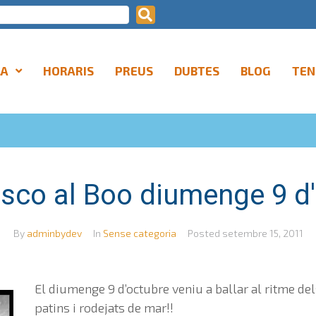
LA
HORARIS
PREUS
DUBTES
BLOG
TEN
isco al Boo diumenge 9 d
By
adminbydev
In
Sense categoria
Posted
setembre 15, 2011
El diumenge 9 d’octubre veniu a ballar al ritme del
patins i rodejats de mar!!