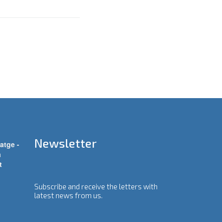
Newsletter
atge -
a
t
Subscribe and receive the letters with
latest news from us.