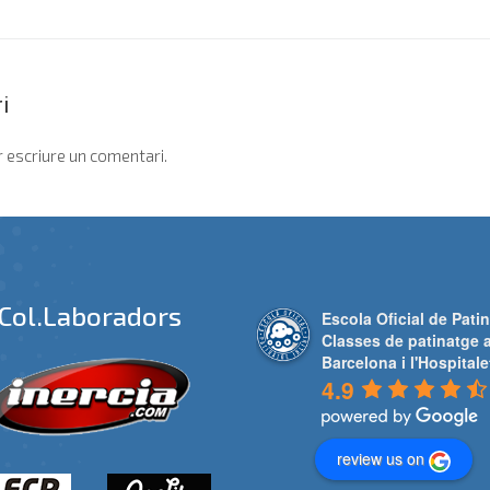
i
 escriure un comentari.
Col.laboradors
Escola Oficial de Patin
Classes de patinatge 
Barcelona i l'Hospitale
4.9
review us on