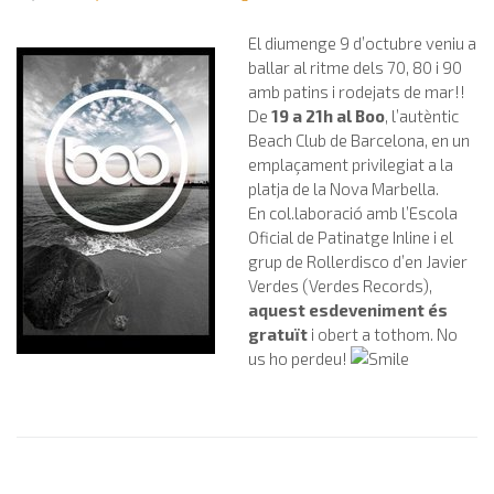
El diumenge 9 d’octubre veniu a
ballar al ritme dels 70, 80 i 90
amb patins i rodejats de mar!!
De
19 a 21h al Boo
, l’autèntic
Beach Club de Barcelona, en un
emplaçament privilegiat a la
platja de la Nova Marbella.
En col.laboració amb l’Escola
Oficial de Patinatge Inline i el
grup de Rollerdisco d’en Javier
Verdes (Verdes Records),
aquest esdeveniment és
gratuït
i obert a tothom. No
us ho perdeu!