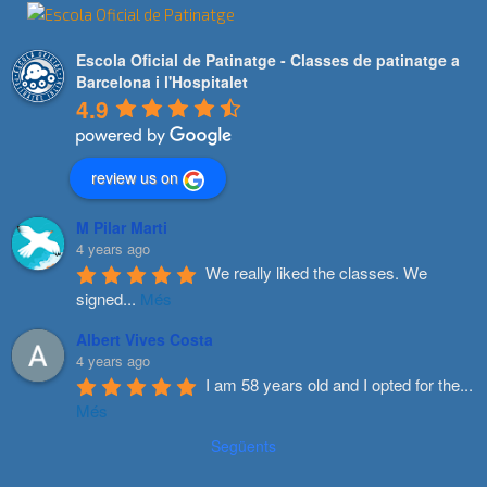
Escola Oficial de Patinatge - Classes de patinatge a
Barcelona i l'Hospitalet
4.9
review us on
M Pilar Marti
4 years ago
We really liked the classes. We 
signed
...
Més
Albert Vives Costa
4 years ago
I am 58 years old and I opted for the
...
Més
Següents