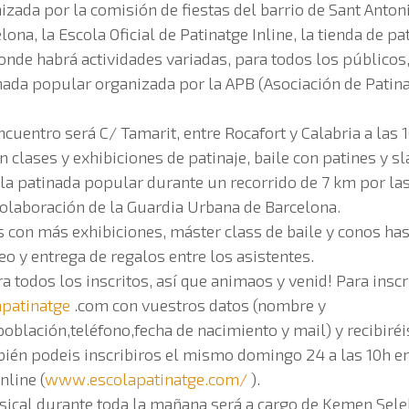
izada por la comisión de fiestas del barrio de Sant Antoni
na, la Escola Oficial de Patinatge Inline, la tienda de pat
onde habrá actividades variadas, para todos los públicos
inada popular organizada por la APB (Asociación de Patin
ncuentro será C/ Tamarit, entre Rocafort y Calabria a las 
 clases y exhibiciones de patinaje, baile con patines y sl
 la patinada popular durante un recorrido de 7 km por las 
colaboración de la Guardia Urbana de Barcelona.
 con más exhibiciones, máster class de baile y conos has
eo y entrega de regalos entre los asistentes.
 todos los inscritos, así que animaos y venid! Para inscr
apatinatge
.com con vuestros datos (nombre y
población,teléfono,fecha de nacimiento y mail) y recibiréi
ién podeis inscribiros el mismo domingo 24 a las 10h en 
nline (
www.escolapatinatge.com/
).
ical durante toda la mañana será a cargo de Kemen Selek