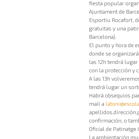
fiesta popular organ
Ajuntament de Barcelo
Esportiu Rocafort, d
gratuitas y una pat
Barcelona).
El punto y hora de e
donde se organizarán
las 12h tendrá lugar
con la protección y 
A las 13h volveremos
tendrá lugar un sort
Habrá obsequios para
mail a
latoni@escol
apellidos,dirección,
confirmación, o tamb
Oficial de Patinatge I
La ambientación mus