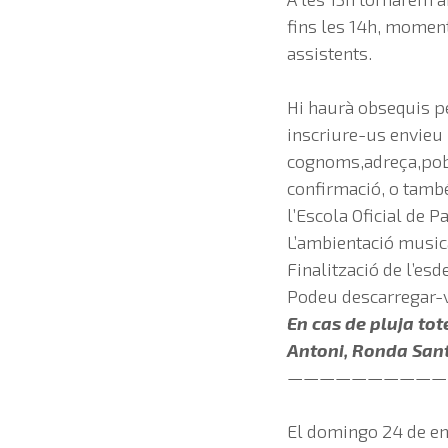
fins les 14h, moment
assistents.
Hi haurà obsequis per
inscriure-us envieu
cognoms,adreça,pobl
confirmació, o també
l’Escola Oficial de 
L’ambientació musica
Finalització de l’esd
Podeu descarregar-vo
En cas de pluja tote
Antoni, Ronda Sant 
——————————
El domingo 24 de ene