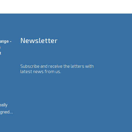
Newsletter
atge -
a
t
Subscribe and receive the letters with
latest news from us.
ally 
igned
...