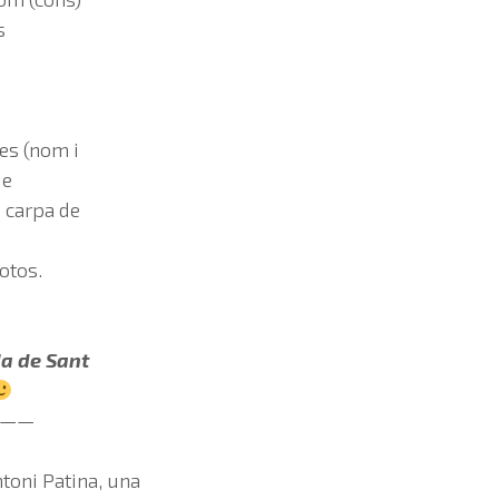
s
es (nom i
de
 carpa de
otos.
ia de Sant
——
toni Patina, una