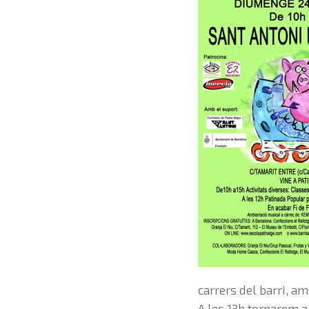
carrers del barri, a
A les 13h tornarem a