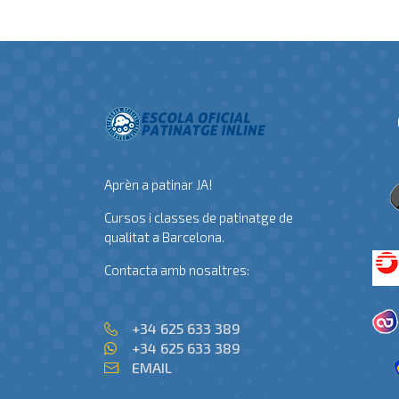
Aprèn a patinar JA!
Cursos i classes de patinatge de
qualitat a Barcelona.
Contacta amb nosaltres:
+34 625 633 389
+34 625 633 389
EMAIL