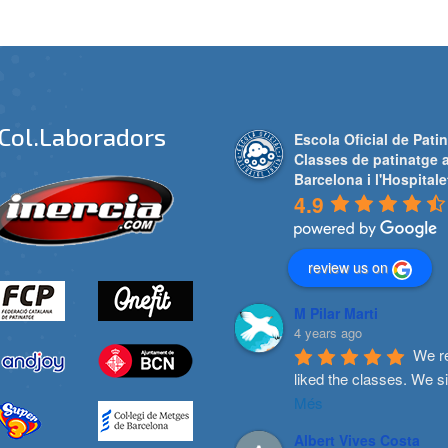
Col.laboradors
Escola Oficial de Patin
Classes de patinatge 
Barcelona i l'Hospitale
4.9
review us on
M Pilar Marti
4 years ago
We re
liked the classes. We s
Més
Albert Vives Costa