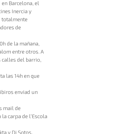
 en Barcelona, el
ines Inercia y
, totalmente
adores de
10h de la mañana,
alom entre otros. A
calles del barrio,
ta las 14h en que
ibiros enviad un
s mail de
la carpa de l’Escola
ta y Dj Sotos.