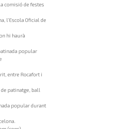
la comisió de festes
, l’Escola Oficial de
 on hi haurà
 patinada popular
e
it, entre Rocafort i
 de patinatge, ball
atinada popular durant
celona.
lom (cons)