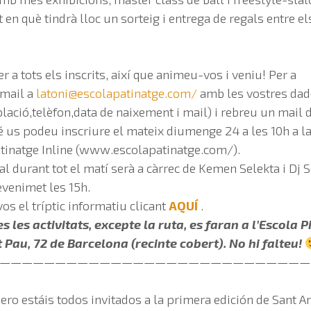
 en què tindrà lloc un sorteig i entrega de regals entre el
 a tots els inscrits, així que animeu-vos i veniu! Per a
 mail a
latoni@escolapatinatge.com
/
amb les vostres dad
ació,telèfon,data de naixement i mail) i rebreu un mail 
 us podeu inscriure el mateix diumenge 24 a les 10h a la
Patinatge Inline (www.escolapatinatge.com/).
l durant tot el matí serà a càrrec de Kemen Selekta i Dj S
evenimet les 15h.
s el tríptic informatiu clicant
AQUÍ
.
s les activitats, excepte la ruta, es faran a l’Escola P
Pau, 72 de Barcelona (recinte cobert). No hi falteu!
————————————————————————————
ro estáis todos invitados a la primera edición de Sant An