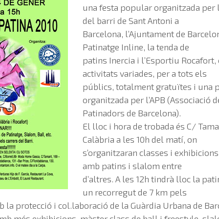
una festa popular organitzada per 
del barri de Sant Antoni a
Barcelona, l’Ajuntament de Barcelona
Patinatge Inline, la tenda de
patins Inercia i l’Esportiu Rocafort,
activitats variades, per a tots els
públics, totalment gratuïtes i una
organitzada per l’APB (Associació d
Patinadors de Barcelona).
El lloc i hora de trobada és C/ Tamar
Calàbria a les 10h del matí, on
s’organitzaran classes i exhibicions
amb patins i slalom entre
d’altres. A les 12h tindrà lloc la p
un recorregut de 7 km pels
mb la protecció i col.laboració de la Guàrdia Urbana de Bar
mb més exhibicions, màster class de ball i freestyle-sla