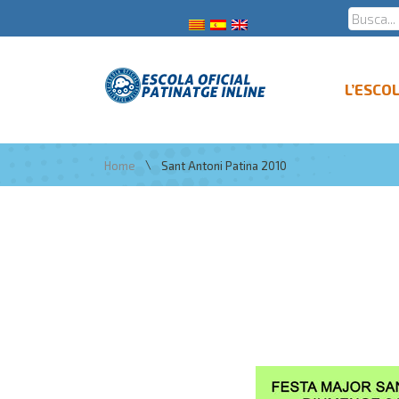
L’ESCO
\
Home
Sant Antoni Patina 2010