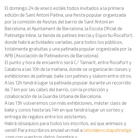
El domingo 24 de enero estáis todos invitados a la primera
edición de Sant Antoni Patina, una fiesta popular organizada
por la comisión de fiestas del barrio de Sant Antoni en
Barcelona, el Ajuntament de Barcelona, la Escola Oficial de
Patinatge Inline, la tienda de patines Inercia y Esportiu Rocafort,
donde habrá actividades variadas, para todos los públicos,
totalmente gratuitas y una patinada popular organizada por la
APB (Asociación de Patinadores de Barcelona).
El punto y hora de encuentro será C/ Tamarit, entre Rocafort y
Calabria a las 10h de la mañana, donde se organizarán clases y
exhibiciones de patinaje, baile con patines y slalom entre otros.
A las 12h tendrá lugar la patinada popular durante un recorrido
de 7 km por las calles del barrio, con la protección y
colaboración de la Guardia Urbana de Barcelona.
A las 13h volveremos con más exhibiciones, máster class de
baile y conos hasta las 14h en que tendrá lugar un sorteo y
entrega de regalos entre los asistentes.
Habrá obsequios para todos los inscritos, así que animaos y
venid! Para inscribiros enviad un mail a
latoni@escolapatinatge
.com con vuestros datos (nombre y