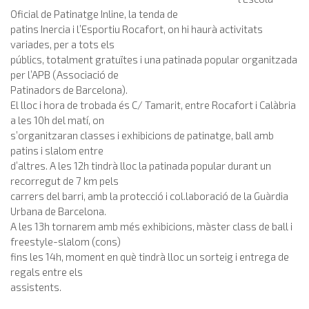
Oficial de Patinatge Inline, la tenda de
patins Inercia i l’Esportiu Rocafort, on hi haurà activitats
variades, per a tots els
públics, totalment gratuïtes i una patinada popular organitzada
per l’APB (Associació de
Patinadors de Barcelona).
El lloc i hora de trobada és C/ Tamarit, entre Rocafort i Calàbria
a les 10h del matí, on
s’organitzaran classes i exhibicions de patinatge, ball amb
patins i slalom entre
d’altres. A les 12h tindrà lloc la patinada popular durant un
recorregut de 7 km pels
carrers del barri, amb la protecció i col.laboració de la Guàrdia
Urbana de Barcelona.
A les 13h tornarem amb més exhibicions, màster class de ball i
freestyle-slalom (cons)
fins les 14h, moment en què tindrà lloc un sorteig i entrega de
regals entre els
assistents.