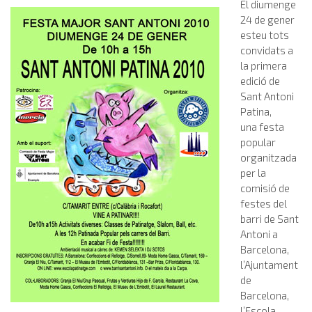
El diumenge
24 de gener
esteu tots
convidats a
la primera
edició de
Sant Antoni
Patina,
una festa
popular
organitzada
per la
comisió de
festes del
barri de Sant
Antoni a
Barcelona,
l’Ajuntament
de
Barcelona,
l’Escola