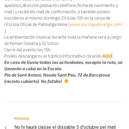
apellidos,dirección,población,teléfono,fecha de nacimiento y
mail) y recibiréis mail de confirmación, o también podeis
inscribiros el mismo domingo 24 a las 10h en la carpa de
l’Escola Oficial de Patinatge Inline (
www.escolapatinatge.com/
).
La ambientación musical durante toda la mañana será a cargo
de Kemen Selekta y Dj Sotos.
Cierre del evento las 15h.
Podéis descargaros el tríptico informativo clicando
AQUÍ
.
En caso de lluvia todas las actividades, excepto la ruta, se
llevarán a cabo en la Escola
Pia de Sant Antoni, Ronda Sant Pau, 72 de Barcelona
(recinto cubierto). No faltéis!
PREVIOUS
No hi haurà classe el dissabte 5 d'octubre pel matí