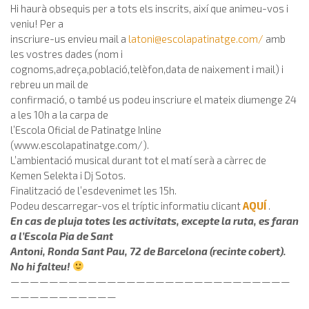
Hi haurà obsequis per a tots els inscrits, així que animeu-vos i
veniu! Per a
inscriure-us envieu mail a
latoni@escolapatinatge.com
/
amb
les vostres dades (nom i
cognoms,adreça,població,telèfon,data de naixement i mail) i
rebreu un mail de
confirmació, o també us podeu inscriure el mateix diumenge 24
a les 10h a la carpa de
l’Escola Oficial de Patinatge Inline
(www.escolapatinatge.com/).
L’ambientació musical durant tot el matí serà a càrrec de
Kemen Selekta i Dj Sotos.
Finalització de l’esdevenimet les 15h.
Podeu descarregar-vos el tríptic informatiu clicant
AQUÍ
.
En cas de pluja totes les activitats, excepte la ruta, es faran
a l’Escola Pia de Sant
Antoni, Ronda Sant Pau, 72 de Barcelona (recinte cobert).
No hi falteu!
—————————————————————————————
———————————