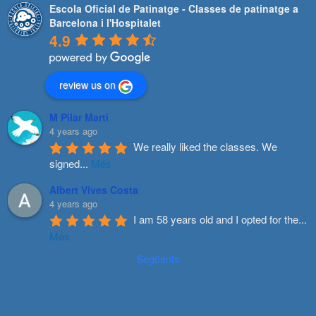
Escola Oficial de Patinatge - Classes de patinatge a
Barcelona i l'Hospitalet
4.9
review us on
M Pilar Marti
4 years ago
We really liked the classes. We 
signed
...
Més
Albert Vives Costa
4 years ago
I am 58 years old and I opted for the
...
Més
Següents