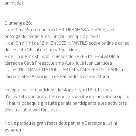
animada!
Diumenge 26:
– de 10h a 15h competició USR-URBAN SKATE RACE, amb
entrega de pemis a les 15h (cal inscripció prèvia)
– de 10h a 11h i de 12 a 13h JOCS INFANTILS sobre patins a càrec
de l’Escola Oficial de Patinatge Inline
– de 11h a 14h exhibició i classes de FREESTYLE-SLÀLOM a
càrrec de Gavà Freestyle amb Aleix Julià i Jon Larrucea
– a les 11h GRAN RUTA POPULAR PELS CARRERS DEL BARRI a
càrrec d’APB-Associació de Patinadors de Barcelona
Excepte les competicions de Slope Style i USR, la resta
d’activitats són gratuïtes i obertes a tothom i no cal inscripció.
Hi haurà obsequis gratuïts per als participants a les activitats
(fins a acabar existències).
No us perdeu la gran festa dels patins a Barcelona! Us hi
esperem!