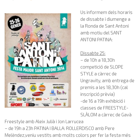
Us informem dels horaris
de dissabte i diumenge a
la Ronda de Sant Antoni
amb motiu del SANT
ANTONI PATINA:
Dissabte 25:
– de 10h a 18,30h
competició de SLOPE
STYLE a càrrec de
Ungravity, amb entrega de
premis a les 18,30h (cal
inscripció prèvia)
-de 16 a 19h exhibició i
classes de FREESTYLE-
SLÀLOM a càrrec de Gavà
Freestyle amb Aleix Julià i Jon Larrucea
– de 19h a 23h PATINA I BALLA: ROLLERDISCO amb Pere
Melèndez,veniu vestits amb molts colors per fer la festa més