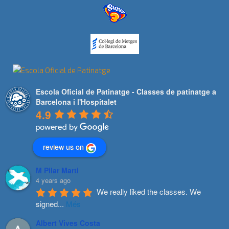
Escola Oficial de Patinatge - Classes de patinatge a
Barcelona i l'Hospitalet
4.9
review us on
M Pilar Marti
4 years ago
We really liked the classes. We 
signed
...
Més
Albert Vives Costa