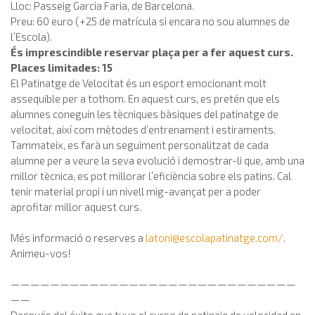
Lloc: Passeig Garcia Faria, de Barcelona.
Preu: 60 euro (+25 de matrícula si encara no sou alumnes de
l’Escola).
És imprescindible reservar plaça per a fer aquest curs.
Places limitades: 15
El Patinatge de Velocitat és un esport emocionant molt
assequible per a tothom. En aquest curs, es pretén que els
alumnes coneguin les tècniques bàsiques del patinatge de
velocitat, així com mètodes d’entrenament i estiraments.
Tammateix, es farà un seguiment personalitzat de cada
alumne per a veure la seva evolució i demostrar-li que, amb una
millor tècnica, es pot millorar l’eficiència sobre els patins. Cal
tenir material propi i un nivell mig-avançat per a poder
aprofitar millor aquest curs.
Més informació o reserves a
latoni@escolapatinatge.com
/
.
Animeu-vos!
—————————————————————————————
——
Después del éxito que tuvo el curso de patinaje de velocidad en