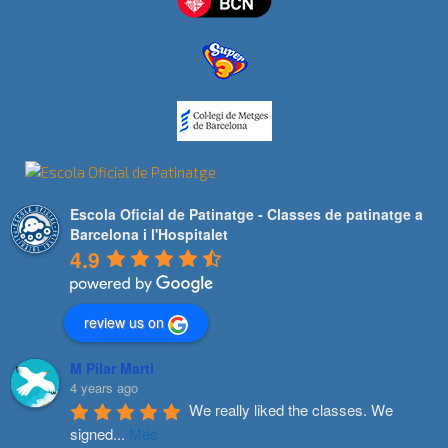
Escola Oficial de Patinatge - Classes de patinatge a
Barcelona i l'Hospitalet
4.9
review us on
M Pilar Marti
4 years ago
We really liked the classes. We 
signed
...
Més