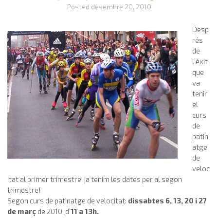
Posted
desembre 20, 2010
Desp
rés
de
l’èxit
que
va
tenir
el
curs
de
patin
atge
de
veloc
itat al primer trimestre, ja tenim les dates per al segon
trimestre!
Segon curs de patinatge de velocitat:
dissabtes 6, 13, 20 i 27
de març
de 2010, d’
11 a 13h.