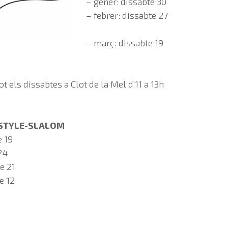
– gener: dissabte 30
– febrer: dissabte 27
– març: dissabte 19
t els dissabtes a Clot de la Mel d’11 a 13h
ESTYLE-SLALOM
e 19
24
e 21
e 12
0