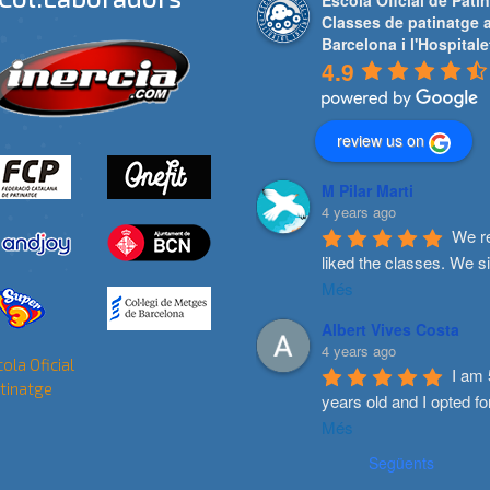
Escola Oficial de Patin
Classes de patinatge 
Barcelona i l'Hospitale
4.9
review us on
M Pilar Marti
4 years ago
We re
liked the classes. We s
Més
Albert Vives Costa
4 years ago
I am 
years old and I opted fo
Més
Següents