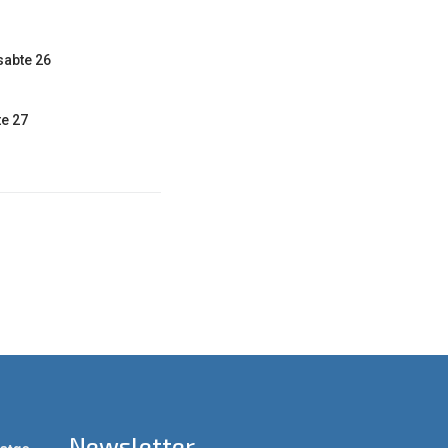
abte 26
te 27
Newsletter