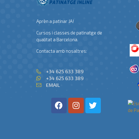
Aprèn a patinar JA!
Cursos i classes de patinatge de
qualitat a Barcelona.
Contacta amb nosaltres:
+34 625 633 389
+34 625 633 389
EMAIL