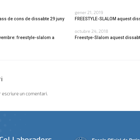
gener 21, 2019
ass de cons de dissabte 29 juny
FREESTYLE-SLALOM aquest diss
octubre 24, 2018
embre: freestyle-slalom a
Freestye-Slalom aquest dissab
i
 escriure un comentari.
Col.laboradors