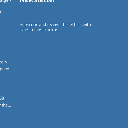
atge -
a
t
Subscribe and receive the letters with
latest news from us.
ally 
igned
...
58 
r the
...