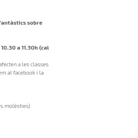
fantàstics sobre
10.30 a 11.30h (cal
afecten a les classes
em al facebook i la
es molèsties)