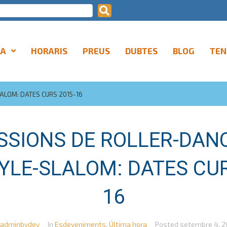
LA
HORARIS
PREUS
DUBTES
BLOG
TEN
ALOM: DATES CURS 2015-16
SSIONS DE ROLLER-DANC
YLE-SLALOM: DATES CUR
16
adminbydev
In
Esdeveniments
,
Última hora
Posted
setembre 4, 2