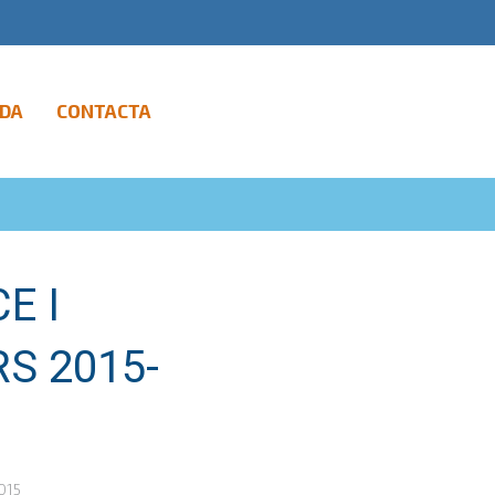
DA
CONTACTA
E I
S 2015-
015