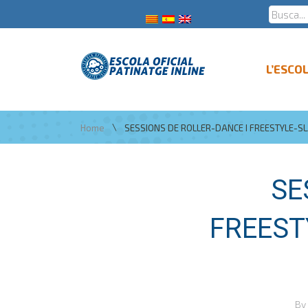
L’ESCO
\
Home
SESSIONS DE ROLLER-DANCE I FREESTYLE-SL
SE
FREEST
By