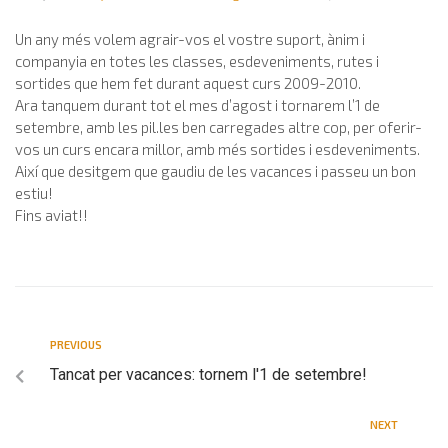
Un any més volem agrair-vos el vostre suport, ànim i
companyia en totes les classes, esdeveniments, rutes i
sortides que hem fet durant aquest curs 2009-2010.
Ara tanquem durant tot el mes d’agost i tornarem l’1 de
setembre, amb les pil.les ben carregades altre cop, per oferir-
vos un curs encara millor, amb més sortides i esdeveniments.
Així que desitgem que gaudiu de les vacances i passeu un bon
estiu!
Fins aviat!!
PREVIOUS
Tancat per vacances: tornem l'1 de setembre!
NEXT