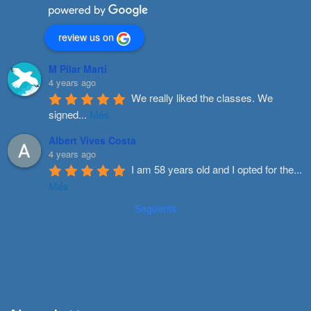
review us on
M Pilar Marti
4 years ago
We really liked the classes. We 
signed
...
Més
Albert Vives Costa
4 years ago
I am 58 years old and I opted for the
...
Més
Següents