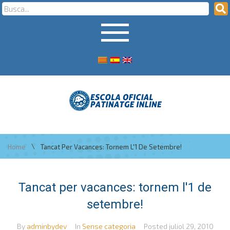
\
Home
Tancat Per Vacances: Tornem L'1 De Setembre!
Tancat per vacances: tornem l'1 de
setembre!
By
adminbydev
In
Sense categoria
Posted
juliol 29, 2010