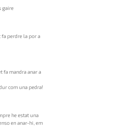
 gaire
 fa perdre la por a
et fa mandra anar a
l dur com una pedra!
mpre he estat una
penso en anar-hi, em