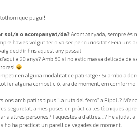
 tothom que pugui!
ar sol/a o acompanyat/da?
Acompanyada, sempre és mé
pre havies volgut fer o va ser per curiositat? Feia uns
aig decidir fins aquest any passat
d’aquí a 20 anys? Amb 50 si no estic massa delicada de s
shores!
mpetir en alguna modalitat de patinatge? Si arribo a dom
 tot fer alguna competició, ara de moment, em comformo 
sions amb patins tipus “la ruta del ferro” a Ripoll? M’enc
afes seguretat, a més poses en pràctica les tècniques apre
ar a altres persones? I aquestes a d’altres…? He ajudat 
és ho ha practicat un parell de vegades de moment.