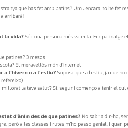
estranya que has fet amb patins? Um…encara no he fet res
a arribarà!
at la vida?
Sóc una persona més valenta. Fer patinatge et
ue patines? 3 mesos
Escola? El meravellós món d’internet
 a l’hivern o a l’estiu?
Suposo que a l’estiu, ja que no 
 refereixo)
 millorat la teva salut? Sí, segur i començo a tenir el cu
 estat d’ànim des de que patines?
No sabria dir-ho, se
re, però a les classes i rutes m’ho passo genial, i quan 