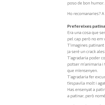
poso de bon humor.
Ho recomanaries? A
Prefereixes patin
Era una cosa que sem
pel cap però no em v
T’imagines patinant 
ja seré un crack ale
T’agradaria poder co
potser m’animaria i
que m’ensenyen.
T’agradaria fer excur
t’espavila molt i ag
Has ensenyat a patin
a patinar, però nom