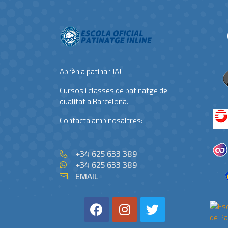
Aprèn a patinar JA!
Cursos i classes de patinatge de
qualitat a Barcelona.
Contacta amb nosaltres:
+34 625 633 389
+34 625 633 389
EMAIL