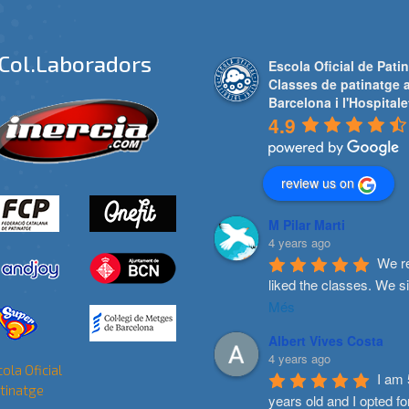
Col.laboradors
Escola Oficial de Patin
Classes de patinatge 
Barcelona i l'Hospitale
4.9
review us on
M Pilar Marti
4 years ago
We re
liked the classes. We s
Més
Albert Vives Costa
4 years ago
I am 
years old and I opted fo