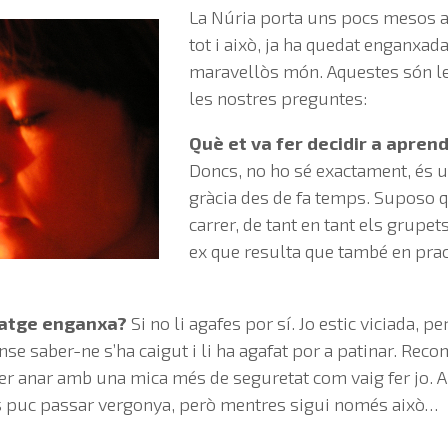
La Núria porta uns pocs mesos 
tot i això, ja ha quedat enganxad
maravellòs món. Aquestes són le
les nostres preguntes:
Què et va fer decidir a apren
Doncs, no ho sé exactament, és 
gràcia des de fa temps. Suposo 
carrer, de tant en tant els grupet
ex que resulta que també en prac
natge enganxa?
Si no li agafes por sí. Jo estic viciada, 
sense saber-ne s’ha caigut i li ha agafat por a patinar. R
er anar amb una mica més de seguretat com vaig fer jo. Ar
s puc passar vergonya, però mentres sigui només això…