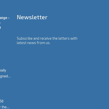
Newsletter
atge -
a
t
Subscribe and receive the letters with
latest news from us.
ally 
igned
...
58 
r the
...