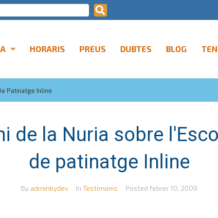
LA
HORARIS
PREUS
DUBTES
BLOG
TEN
De Patinatge Inline
 de la Nuria sobre l'Esco
de patinatge Inline
By
adminbydev
In
Testimonis
Posted
febrer 10, 2009