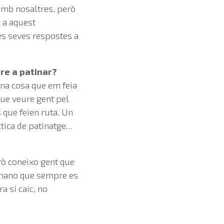
amb nosaltres, però
a a aquest
s seves respostes a
dre a patinar?
una cosa que em feia
que veure gent pel
s que feien ruta. Un
tica de patinatge…
però coneixo gent que
ecomano que sempre es
a si caic, no