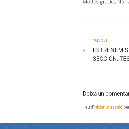
Moltes gràcies Núri
PREVIOUS
ESTRENEM S
SECCIÓN: TE
Deixa un comentar
Heu d'
iniciar la sessió
per