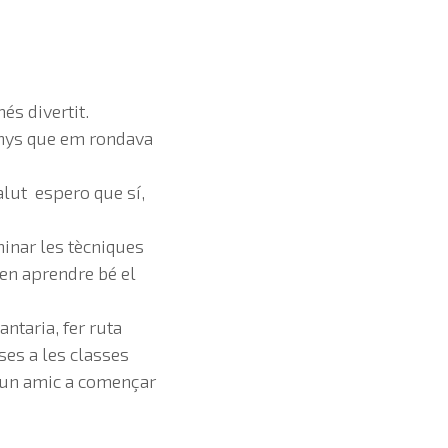
s divertit.
 anys que em rondava
alut espero que sí,
inar les tècniques
en aprendre bé el
antaria, fer ruta
ses a les classes
a un amic a començar