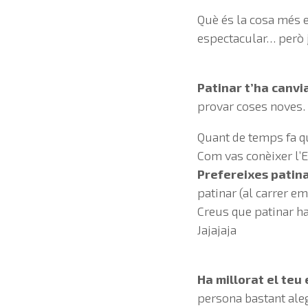
Què és la cosa més 
espectacular… però j
Patinar t’ha canvi
provar coses noves.
Quant de temps fa q
Com vas conèixer l’
Prefereixes patinar
patinar (al carrer em
Creus que patinar ha
Jajajaja
Ha millorat el teu
persona bastant aleg