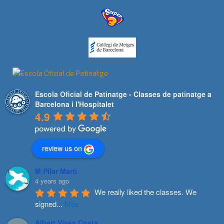
Escola Oficial de Patinatge - Classes de patinatge a
Barcelona i l'Hospitalet
4.9
review us on
M Pilar Marti
4 years ago
We really liked the classes. We 
signed
...
Més
Albert Vives Costa