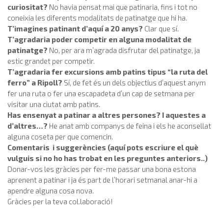
curiositat?
No havia pensat mai que patinaria, fins i tot no
coneixia les diferents modalitats de patinatge que hi ha.
T’imagines patinant d’aquí a 20 anys?
Clar que sí.
T’agradaria poder competir en alguna modalitat de
patinatge?
No, per ara m’agrada disfrutar del patinatge, ja
estic grandet per competir.
T’agradaria fer excursions amb patins tipus “la ruta del
ferro” a Ripoll?
Sí, de fet és un dels objectius d’aquest anym
fer una ruta o fer una escapadeta d’un cap de setmana per
visitar una ciutat amb patins.
Has ensenyat a patinar a altres persones? I aquestes a
d’altres…?
He anat amb companys de feina i els he aconsellat
alguna coseta per que comencin.
Comentaris i suggerències (aquí pots escriure el què
vulguis si no ho has trobat en les preguntes anteriors..)
Donar-vos les gràcies per fer-me passar una bona estona
aprenent a patinar i ja és part de l’horari setmanal anar-hi a
apendre alguna cosa nova.
Gràcies per la teva col.laboració!