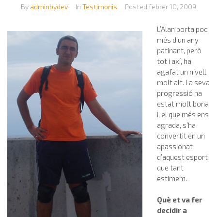
By
adminbydev
In
Testimonis
Posted
febrer 10, 2009
L’Alan porta poc
més d’un any
patinant, però
tot i axí, ha
agafat un nivell
molt alt. La seva
progressió ha
estat molt bona
i, el que més ens
agrada, s’ha
convertit en un
apassionat
d’aquest esport
que tant
estimem.
Què et va fer
decidir a