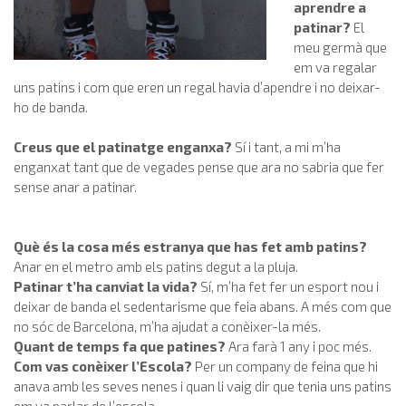
aprendre a
patinar?
El
meu germà que
em va regalar
uns patins i com que eren un regal havia d’apendre i no deixar-
ho de banda.
Creus que el patinatge enganxa?
Sí i tant, a mi m’ha
enganxat tant que de vegades pense que ara no sabria que fer
sense anar a patinar.
Què és la cosa més estranya que has fet amb patins?
Anar en el metro amb els patins degut a la pluja.
Patinar t’ha canviat la vida?
Sí, m’ha fet fer un esport nou i
deixar de banda el sedentarisme que feia abans. A més com que
no sóc de Barcelona, m’ha ajudat a conèixer-la més.
Quant de temps fa que patines?
Ara farà 1 any i poc més.
Com vas conèixer l’Escola?
Per un company de feina que hi
anava amb les seves nenes i quan li vaig dir que tenia uns patins
em va parlar de l’escola.