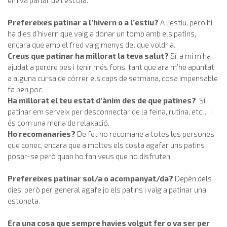
Prefereixes patinar a l’hivern o a l’estiu?
A l’estiu, pero hi
ha dies d’hivern que vaig a donar un tomb amb els patins,
encara que amb el fred vaig menys del que voldria.
Creus que patinar ha millorat la teva salut?
Sí, a mi m’ha
ajudat a perdre pes i tenir més fons, tant que ara m’he apuntat
a alguna cursa de córrer els caps de setmana, cosa impensable
fa ben poc.
Ha millorat el teu estat d’ànim des de que patines?
Sí,
patinar em serveix per desconnectar de la feina, rutina, etc… i
és com una mena de relaxació.
Ho recomanaries?
De fet ho recomane a totes les persones
que conec, encara que a moltes els costa agafar uns patins i
posar-se però quan ho fan veus que ho disfruten.
Prefereixes patinar sol/a o acompanyat/da?
Depèn dels
dies, però per general agafe jo els patins i vaig a patinar una
estoneta.
Era una cosa que sempre havies volgut fer o va ser per