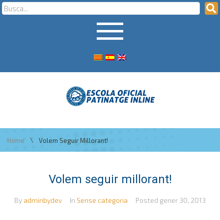
\
Home
Volem Seguir Millorant!
Volem seguir millorant!
By
adminbydev
In
Sense categoria
Posted
gener 30, 2013