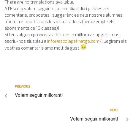
There are no translations available.
A l’Escola volem seguir millorant dia a dia i gràcies als
comentaris, propostes i suggerències dels nostres alumnes
n’hem tret molts cops les millors idees (per exemple els
abonaments de 10 classes)!
Si tens alguna proposta a fer-nos o millora a suggerir-nos,
escriu-nos siusplau a
info@escolapatinatge.com
/
, llegirem els
vostres comentaris amb molt de gust!
PREVIOUS
Volem seguir millorant!
NEXT
Volem seguir millorant!