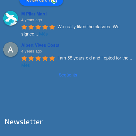
M Pilar Marti
4 years ago
We really liked the classes. We 
signed
...
Més
Albert Vives Costa
4 years ago
I am 58 years old and I opted for the
...
Més
Següents
Newsletter