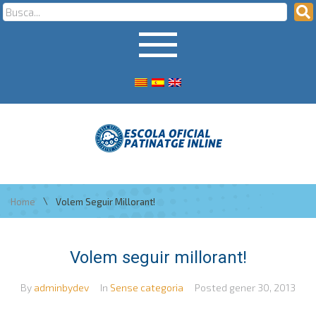
\
Home
Volem Seguir Millorant!
Volem seguir millorant!
By
adminbydev
In
Sense categoria
Posted
gener 30, 2013