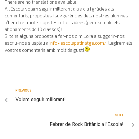
There are no translations available.
A l’Escola volem seguir millorant dia a dia i gràcies als
comentaris, propostes i suggerències dels nostres alumnes
n’hem tret molts cops les millors idees (per exemple els
abonaments de 10 classes)!
Si tens alguna proposta a fer-nos o millora a suggerir-nos,
escriu-nos siusplau a
info@escolapatinatge.com
/
, llegirem els
vostres comentaris amb molt de gust!
PREVIOUS
Volem seguir millorant!
NEXT
Febrer de Rock Britànic a l'Escola!