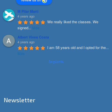
M Pilar Marti
4 years ago
We really liked the classes. We 
signed
...
Més
Albert Vives Costa
4 years ago
I am 58 years old and I opted for the
...
Més
Següents
Newsletter