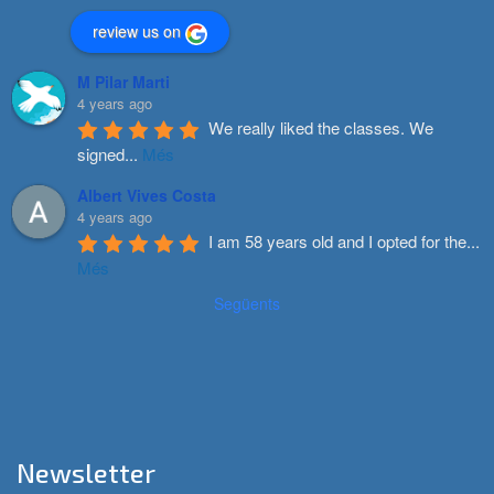
review us on
M Pilar Marti
4 years ago
We really liked the classes. We 
signed
...
Més
Albert Vives Costa
4 years ago
I am 58 years old and I opted for the
...
Més
Següents
Newsletter