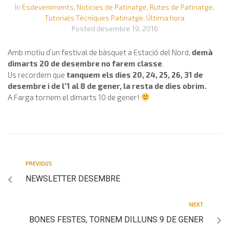
In
Esdeveniments
,
Noticies de Patinatge
,
Rutes de Patinatge
,
Tutorials Tècniques Patinatge
,
Última hora
Posted
desembre 19, 2016
Amb motiu d’un festival de bàsquet a Estació del Nord,
demà
dimarts 20 de desembre no farem classe
.
Us recordem que
tanquem els dies 20, 24, 25, 26, 31 de
desembre i de l’1 al 8 de gener, la resta de dies obrim.
A Farga tornem el dimarts 10 de gener!
PREVIOUS
NEWSLETTER DESEMBRE
NEXT
BONES FESTES, TORNEM DILLUNS 9 DE GENER